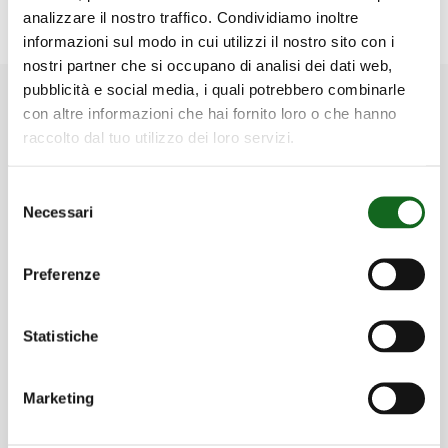
Discover them all
analizzare il nostro traffico. Condividiamo inoltre
informazioni sul modo in cui utilizzi il nostro sito con i
nostri partner che si occupano di analisi dei dati web,
pubblicità e social media, i quali potrebbero combinarle
con altre informazioni che hai fornito loro o che hanno
raccolto dal tuo utilizzo dei loro servizi.
Discover our Solutions
Selezione
Necessari
del
consenso
Preferenze
Irrigation
Statistiche
Marketing