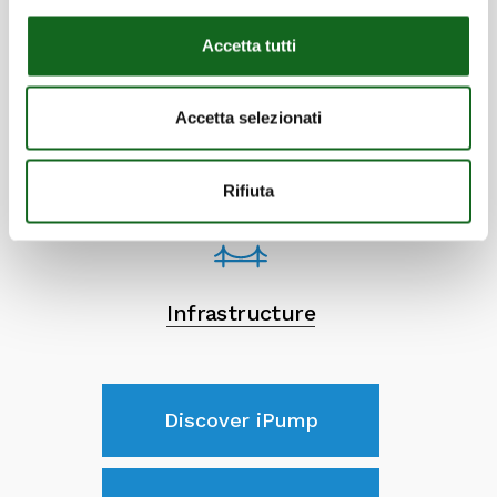
Accetta tutti
Aqueducts and wastewater
management
Accetta selezionati
Rifiuta
Infrastructure
Discover iPump