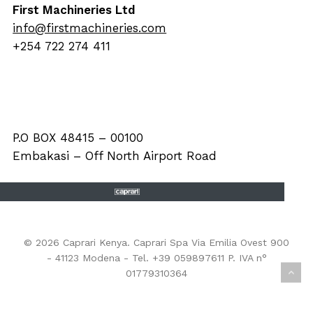
First Machineries Ltd
info@firstmachineries.com
+254 722 274 411
P.O BOX 48415 – 00100
Embakasi – Off North Airport Road
© 2026 Caprari Kenya. Caprari Spa Via Emilia Ovest 900
- 41123 Modena - Tel. +39 059897611 P. IVA n°
01779310364
EHS Policy
-
Privacy Policy
-