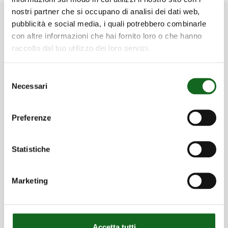
nostri partner che si occupano di analisi dei dati web,
pubblicità e social media, i quali potrebbero combinarle
con altre informazioni che hai fornito loro o che hanno
Discover our Solutions
raccolto dal tuo utilizzo dei loro servizi.
Selezione
Necessari
del
consenso
Preferenze
Irrigation
Statistiche
Marketing
Accetta tutti